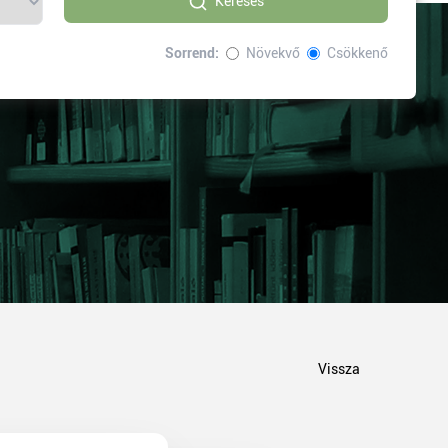
Keresés
Sorrend:
Növekvő
Csökkenő
Vissza