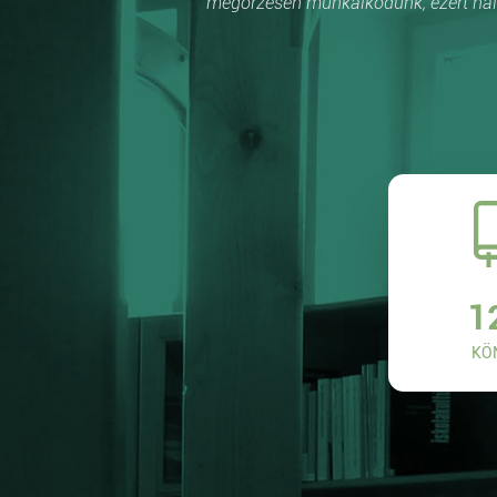
megőrzésén munkálkodunk, ezért hálá
1
KÖ