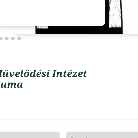
űvelődési Intézet
vuma