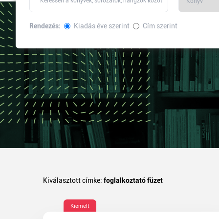
Rendezés:
Kiadás éve szerint
Cím szerint
Kiválasztott címke:
foglalkoztató füzet
Kiemelt