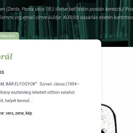
 (Zenta, Posta utca 18.), illetve belföldön postán keresztül Po
vmmi.org email címre küldje. Külföldi vásárlás esetén kattintso
Népszerű
rál
OS
LFOGYOK” Sziveri János (1954–
t, helyét kereső...
e: vers, zene, kép