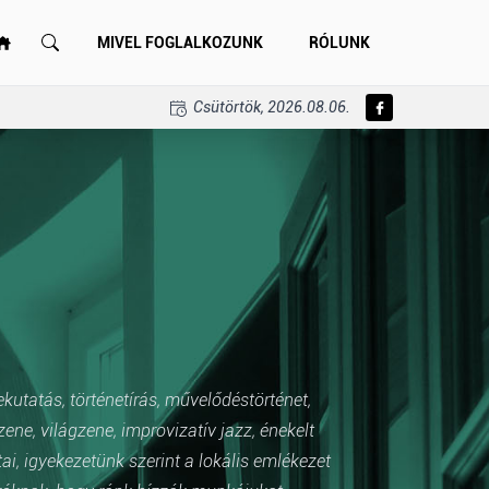
MIVEL FOGLALKOZUNK
RÓLUNK
Csütörtök, 2026.08.06.
ekutatás, történetírás, művelődéstörténet,
e, világzene, improvizatív jazz, énekelt
i, igyekezetünk szerint a lokális emlékezet