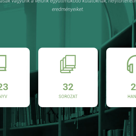
sak vagyunk a velünk együttműködő kutatóknak, helytörténetí
eredményeiket.
23
32
2
NYV
SOROZAT
HAN