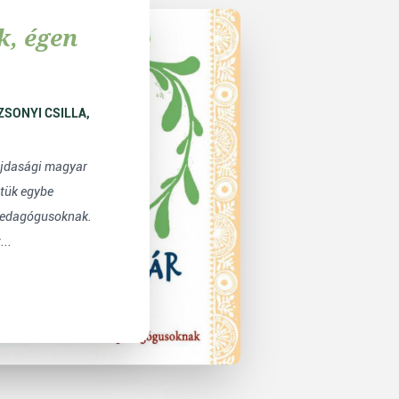
k, égen
ajdasági magyar
ttük egybe
 pedagógusoknak.
..