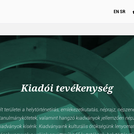
EN
SR
Kiadói tevékenység
 területei a helytörténetírás, emlékezetkutatás, néprajz, népzen
anulmánykötetek, valamint hangzó kiadványok jellemzően népzen
iadványok kísérik. Kiadványaink kulturális örökségünk lenyomata