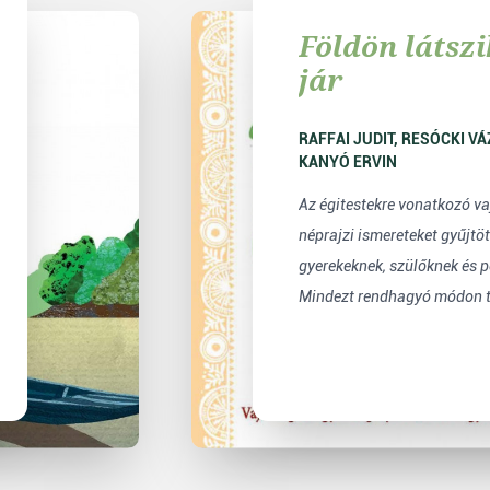
Földön látszi
jár
RAFFAI JUDIT, RESÓCKI VÁZSONYI CSILLA,
KANYÓ ERVIN
Az égitestekre vonatkozó v
néprajzi ismereteket gyűjtö
gyerekeknek, szülőknek és
Mindezt rendhagyó módon t.