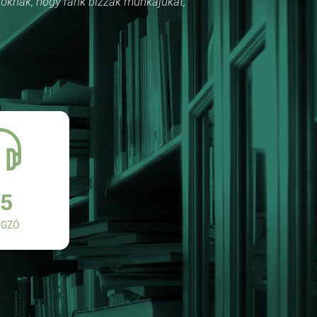
róknak, hogy ránk bízzák munkájukat,
5
GZÓ