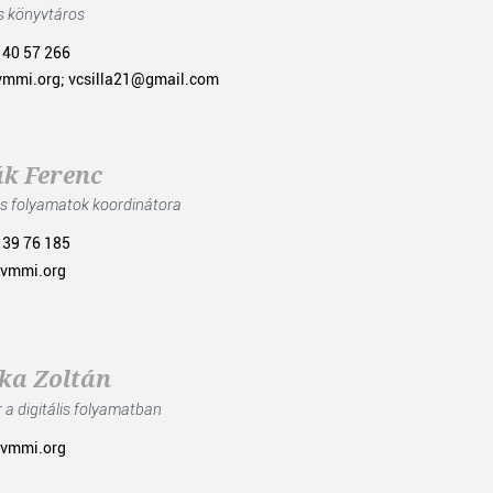
s könyvtáros
 40 57 266
vmmi.org; vcsilla21@gmail.com
k Ferenc
lis folyamatok koordinátora
 39 76 185
@vmmi.org
ka Zoltán
 a digitális folyamatban
@vmmi.org