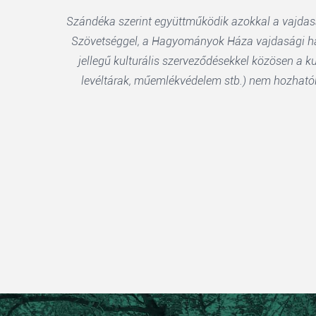
Szándéka szerint együttműködik azokkal a vajdasá
Szövetséggel, a Hagyományok Háza vajdasági hál
jellegű kulturális szerveződésekkel közösen a 
levéltárak, műemlékvédelem stb.) nem hozhatók l