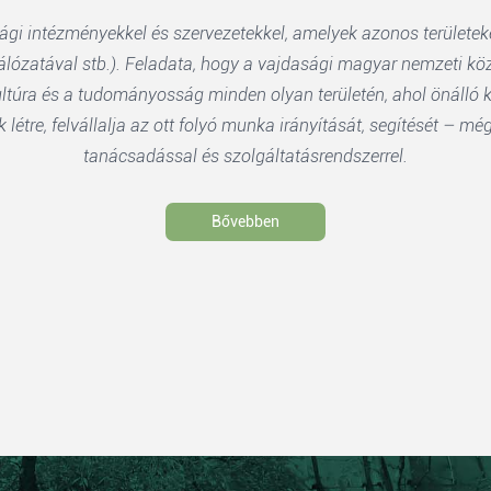
gi intézményekkel és szervezetekkel, amelyek azonos területe
ózatával stb.). Feladata, hogy a vajdasági magyar nemzeti kö
kultúra és a tudományosság minden olyan területén, ahol önáll
étre, felvállalja az ott folyó munka irányítását, segítését – m
tanácsadással és szolgáltatásrendszerrel.
Bővebben