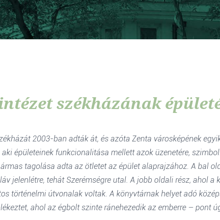
intézet székházának épület
ékházát 2003-ban adták át, és azóta Zenta városképének egyik j
aki épületeinek funkcionalitása mellett azok üzenetére, szimboli
rmas tagolása adta az ötletet az épület alaprajzához. A bal old
láv jelenlétre, tehát Szerémségre utal. A jobb oldali rész, ahol 
ntos történelmi útvonalak voltak. A könyvtárnak helyet adó közép
lékeztet, ahol az égbolt szinte ránehezedik az emberre – pont úg