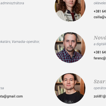
 adminisztrátora
oklevele
+381 64
csilla@
Nová
nkatárs, Vamadia-operátor,
a digitá
+381 64
ferenc
Szar
rsa
operátor
nta@gmail.com
zoli81