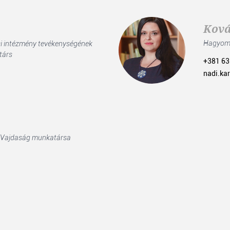
Ková
Hagyomá
ési intézmény tevékenységének
társ
+381 63
nadi.ka
 Vajdaság munkatársa