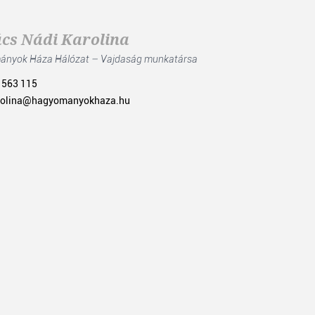
cs Nádi Karolina
nyok Háza Hálózat – Vajdaság munkatársa
 563 115
rolina@hagyomanyokhaza.hu