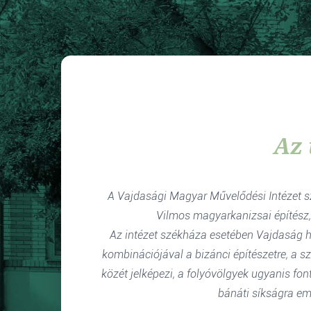
Az 
A Vajdasági Magyar Művelődési Intézet sz
Vilmos magyarkanizsai építész, 
Az intézet székháza esetében Vajdaság há
kombinációjával a bizánci építészetre, a sz
közét jelképezi, a folyóvölgyek ugyanis fo
bánáti síkságra em