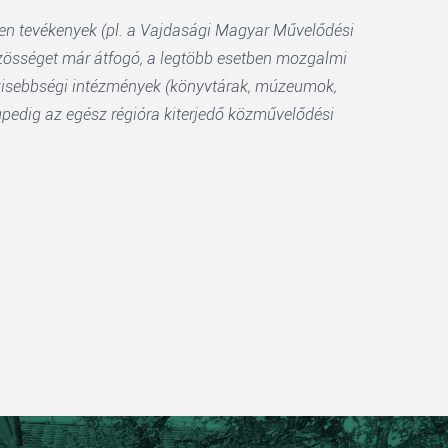
ken tevékenyek (pl. a Vajdasági Magyar Művelődési
zösséget már átfogó, a legtöbb esetben mozgalmi
ó kisebbségi intézmények (könyvtárak, múzeumok,
égpedig az egész régióra kiterjedő közművelődési