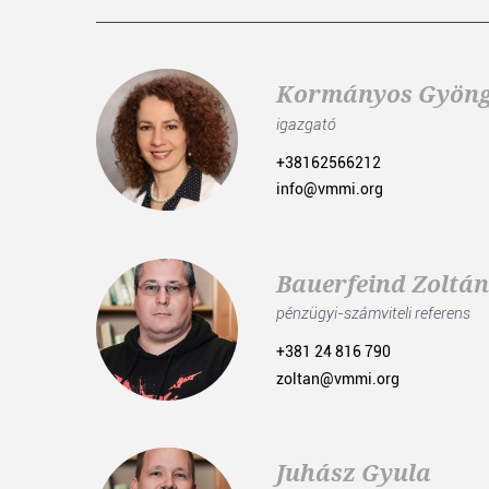
Kormányos Gyöng
igazgató
+38162566212
info@vmmi.org
Bauerfeind Zoltán
pénzügyi-számviteli referens
+381 24 816 790
zoltan@vmmi.org
Juhász Gyula