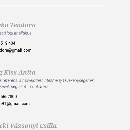
kó Teodóra
eti jogi analitikus
 519 404
.dora@gmail.com
g Kiss Anita
is referens, a művelődési intézmény tevékenységének
ésével megbízott munkatárs
 5652800
ta91@gmail.com
cki Vázsonyi Csilla