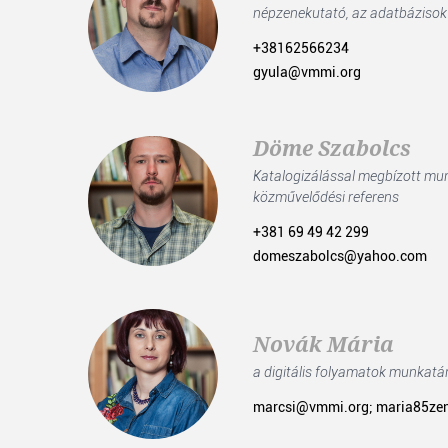
népzenekutató, az adatbázisok
+38162566234
gyula@vmmi.org
Döme Szabolcs
Katalogizálással megbízott mu
közművelődési referens
+381 69 49 42 299
domeszabolcs@yahoo.com
Novák Mária
a digitális folyamatok munkatá
marcsi@vmmi.org; maria85ze