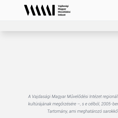
A Vajdasági Magyar Művelődési Intézet regionáli
kultúrájának megőrzésére –, s e célból, 2005-b
Tartomány, ami meghatározó sarokkő a