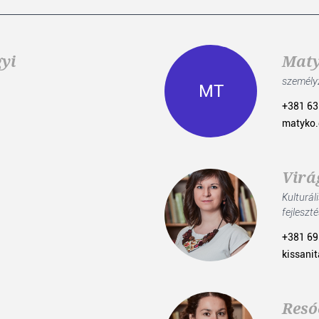
yi
Maty
személyz
MT
+381 63
matyko
Virá
Kulturál
fejleszt
+381 69
kissani
Resó