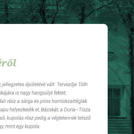
éről
ellegzetes épületévé vált. Tervezője Tóth
kájára is nagy hangsúlyt fektet.
ali rész a sárga és piros homlokzattéglák
a kapu helyezkedik el, Bácskát, a Duna–Tisza
ső, kupolás rész pedig a végtelennek tetsző
y, mint egy kupola.