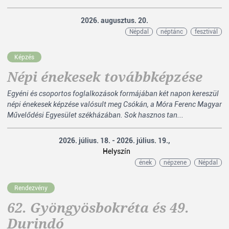
2026. augusztus. 20.
Népdal
néptánc
fesztivál
Képzés
Népi énekesek továbbképzése
Egyéni és csoportos foglalkozások formájában két napon kereszül
népi énekesek képzése valósult meg Csókán, a Móra Ferenc Magyar
Művelődési Egyesület székházában. Sok hasznos tan...
2026. július. 18. - 2026. július. 19.,
Helyszín
ének
népzene
Népdal
Rendezvény
62. Gyöngyösbokréta és 49.
Durindó