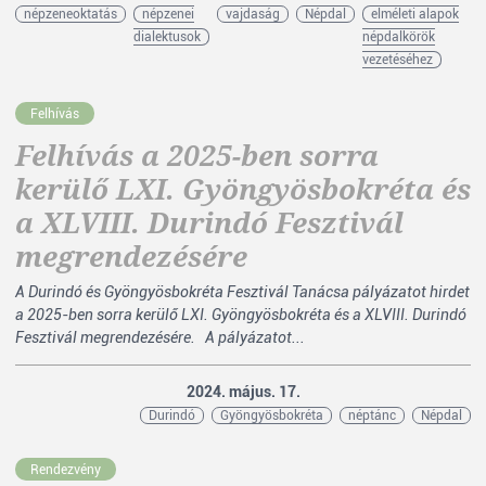
népzeneoktatás
népzenei
vajdaság
Népdal
elméleti alapok
dialektusok
népdalkörök
vezetéséhez
Felhívás
Felhívás a 2025-ben sorra
kerülő LXI. Gyöngyösbokréta és
a XLVIII. Durindó Fesztivál
megrendezésére
A Durindó és Gyöngyösbokréta Fesztivál Tanácsa pályázatot hirdet
a 2025-ben sorra kerülő LXI. Gyöngyösbokréta és a XLVIII. Durindó
Fesztivál megrendezésére. A pályázatot...
2024. május. 17.
Durindó
Gyöngyösbokréta
néptánc
Népdal
Rendezvény