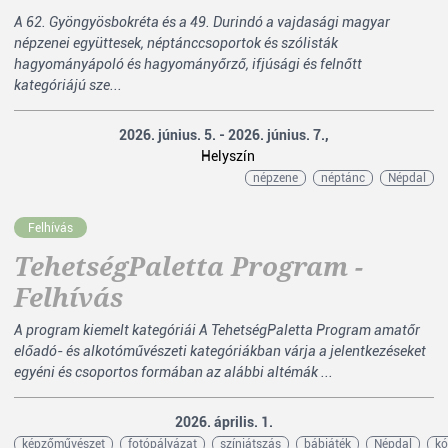
A 62. Gyöngyösbokréta és a 49. Durindó a vajdasági magyar
népzenei együttesek, néptánccsoportok és szólisták
hagyományápoló és hagyományőrző, ifjúsági és felnőtt
kategóriájú sze...
2026. június. 5. - 2026. június. 7.,
Helyszín
népzene
néptánc
Népdal
Felhívás
TehetségPaletta Program -
Felhívás
A program kiemelt kategóriái A TehetségPaletta Program amatőr
előadó- és alkotóművészeti kategóriákban várja a jelentkezéseket
egyéni és csoportos formában az alábbi altémák ...
2026. április. 1.
képzőművészet
fotópályázat
színjátszás
bábjáték
Népdal
kó