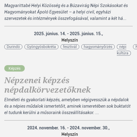
Magyarittabé Helyi Közösség és a Búzavirág Népi Szokásokat és
Hagyományokat Ápoló Egyesület – a helyi civil, egyházi
szervezetek és intézmények összefogásával, valamint a két há...
2025. június. 14. - 2025. június. 15.,
Helyszín
Durindó
Gyöngyösbokréta
fesztivál
hagyományőrzés
népi
kultúra
Képzés
Népzenei képzés
népdalkörvezetőknek
Elméleti és gyakorlati képzés, amelyben végigvesszük a népdalok
és a népies műdalok ismertetőit, aminek ismeretében sok buktatót
el tudunk kerülni a műsoraink összeállításakor. ...
2024. november. 16. - 2024. november. 30.,
Helyszín