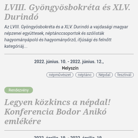
LVIII. Gyöngyösbokréta és XLV.
Durindó
Az LVIII. Gyöngyösbokréta és a XLV. Durindó a vajdasági magyar
népzenei együttesek, néptánccsoportok és szólisták
hagyományápoló és hagyományőrző, ifjúsági és felnőtt
kategóriáj...
2022. június. 10. - 2022. június. 12.,
Helyszín
népművészet
néptánc
Népdal
fesztivál
Rendezvény
Legyen közkincs a népdal!
Konferencia Bodor Anikó
emlékére