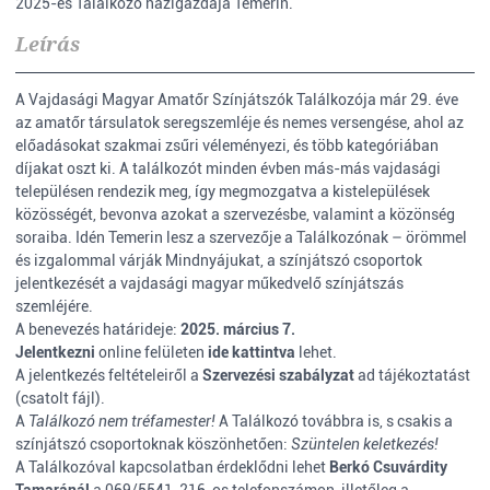
2025-es Találkozó házigazdája Temerin.
Leírás
A Vajdasági Magyar Amatőr Színjátszók Találkozója már 29. éve
az amatőr társulatok seregszemléje és nemes versengése, ahol az
előadásokat szakmai zsűri véleményezi, és több kategóriában
díjakat oszt ki. A találkozót minden évben más-más vajdasági
településen rendezik meg, így megmozgatva a kistelepülések
közösségét, bevonva azokat a szervezésbe, valamint a közönség
soraiba. Idén Temerin lesz a szervezője a Találkozónak – örömmel
és izgalommal várják Mindnyájukat, a színjátszó csoportok
jelentkezését a vajdasági magyar műkedvelő színjátszás
szemléjére.
A benevezés határideje:
2025. március 7.
Jelentkezni
online felületen
ide kattintva
lehet.
A jelentkezés feltételeiről a
Szervezési szabályzat
ad tájékoztatást
(csatolt fájl).
A
Találkozó nem tréfamester!
A Találkozó továbbra is, s csakis a
színjátszó csoportoknak köszönhetően:
Szüntelen keletkezés!
A Találkozóval kapcsolatban érdeklődni lehet
Berkó Csuvárdity