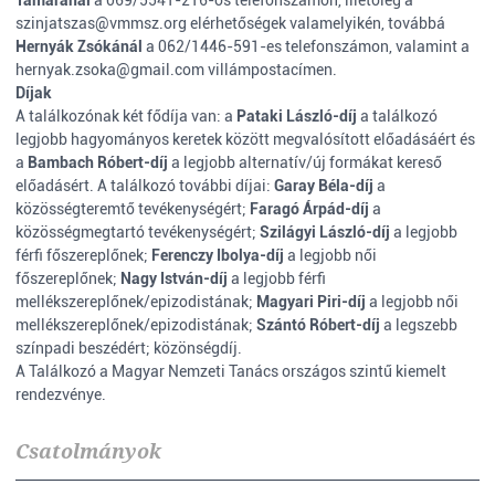
Tamaránál
a 069/5541-216-os telefonszámon, illetőleg a
szinjatszas@vmmsz.org elérhetőségek valamelyikén, továbbá
Hernyák Zsókánál
a 062/1446-591-es telefonszámon, valamint a
hernyak.zsoka@gmail.com villámpostacímen.
Díjak
A találkozónak két fődíja van: a
Pataki László-díj
a találkozó
legjobb hagyományos keretek között megvalósított előadásáért és
a
Bambach Róbert-díj
a legjobb alternatív/új formákat kereső
előadásért. A találkozó további díjai:
Garay Béla-díj
a
közösségteremtő tevékenységért;
Faragó Árpád-díj
a
közösségmegtartó tevékenységért;
Szilágyi László-díj
a legjobb
férfi főszereplőnek;
Ferenczy Ibolya-díj
a legjobb női
főszereplőnek;
Nagy István-díj
a legjobb férfi
mellékszereplőnek/epizodistának;
Magyari Piri-díj
a legjobb női
mellékszereplőnek/epizodistának;
Szántó Róbert-díj
a legszebb
színpadi beszédért; közönségdíj.
A Találkozó a Magyar Nemzeti Tanács országos szintű kiemelt
rendezvénye.
Csatolmányok